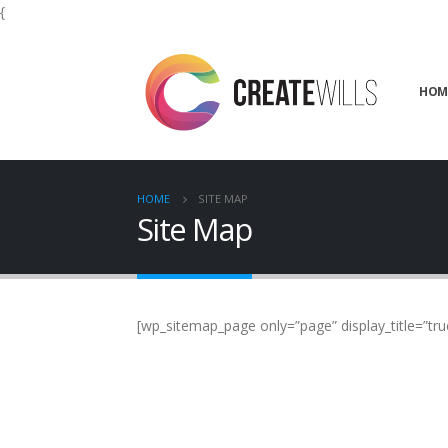
{
HOM
HOME
SITE MAP
Site Map
[wp_sitemap_page only=”page” display_title=”tru