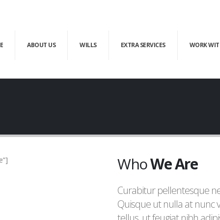
E
ABOUT US
WILLS
EXTRA SERVICES
WORK WIT
Who
We Are
e”]
Curabitur pellentesque n
Quisque ut nulla at nunc ve
tellus, ut feugiat nibh adip