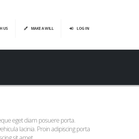
H US
MAKE A WILL
LOG IN
eque eget diam posuere porta.
hicula lacinia. Proin adipiscing porta
iscing sit amet.