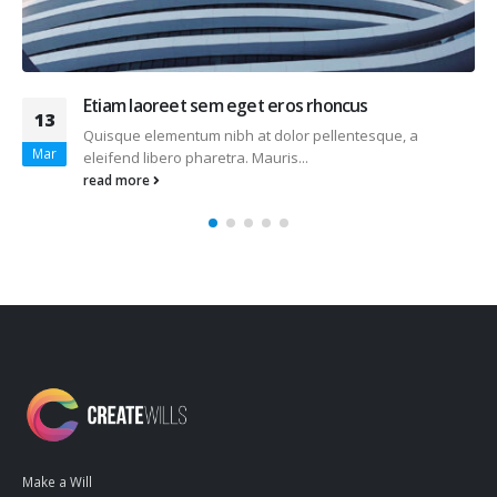
aoreet sem eget eros rhoncus
This is 
13
elementum nibh at dolor pellentesque, a
Quisque el
Jan
libero pharetra. Mauris...
eleifend li
re
read more
Make a Will