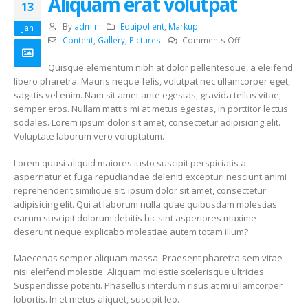
Aliquam erat volutpat
13
By
admin
Equipollent
,
Markup
Jan
on
Content
,
Gallery
,
Pictures
Comments Off
Aliquam
Quisque elementum nibh at dolor pellentesque, a eleifend
erat
libero pharetra. Mauris neque felis, volutpat nec ullamcorper eget,
volutpat
sagittis vel enim. Nam sit amet ante egestas, gravida tellus vitae,
semper eros. Nullam mattis mi at metus egestas, in porttitor lectus
sodales. Lorem ipsum dolor sit amet, consectetur adipisicing elit.
Voluptate laborum vero voluptatum.
Lorem quasi aliquid maiores iusto suscipit perspiciatis a
aspernatur et fuga repudiandae deleniti excepturi nesciunt animi
reprehenderit similique sit. ipsum dolor sit amet, consectetur
adipisicing elit. Qui at laborum nulla quae quibusdam molestias
earum suscipit dolorum debitis hic sint asperiores maxime
deserunt neque explicabo molestiae autem totam illum?
Maecenas semper aliquam massa. Praesent pharetra sem vitae
nisi eleifend molestie. Aliquam molestie scelerisque ultricies.
Suspendisse potenti. Phasellus interdum risus at mi ullamcorper
lobortis. In et metus aliquet, suscipit leo.