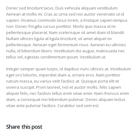
Donec sed tincidunt lacus. Duis vehicula aliquam vestibulum.
Aenean at mollis mi. Cras ac urna sed nisi auctor venenatis ut id
sapien. Vivamus commodo lacus lorem, a tristique sapien tempus
non. Donec fringilla cursus porttitor. Morbi quis massa id mi
pellentesque placerat. Nam scelerisque sit amet diam id blandit.
Nullam ultrices ligula at ligula tincidunt, sit amet aliquet mi
pellentesque. Aenean eget fermentum risus. Aenean eu ultricies
nulla, id bibendum libero. Vestibulum dui augue, malesuada nec
tellus vel, egestas condimentum ipsum. Vestibulum ut.
Integer semper quam turpis, id dapibus nunc ultrices at. Vestibulum
eget orci lobortis, imperdiet diam a, ornare eros. Nam porttitor
rutrum massa, eu varius velit facilisis at. Quisque porta elit et
viverra suscipit. Proin laoreet, nisl et auctor mollis, felis sapien
aliquet felis, nec facilisis tellus enim vitae enim. Nam rhoncus enim
diam, a consequat nisi bibendum pulvinar. Donec aliquam lectus
vitae ante pulvinar facilisis. Curabitur sed sem est.
Share this post